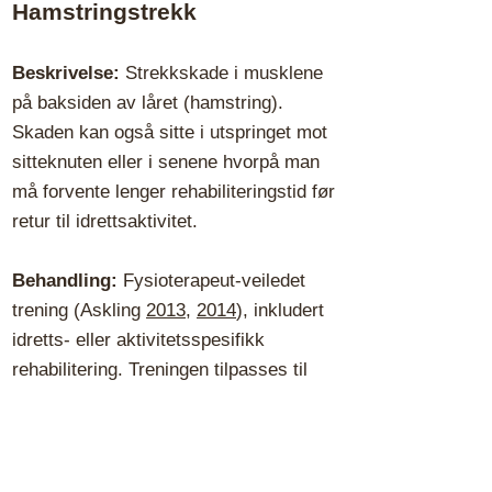
Hamstringstrekk
Beskrivelse:
Strekkskade i musklene
på baksiden av låret (hamstring).
Skaden kan også sitte i utspringet mot
sitteknuten eller i senene hvorpå man
må forvente lenger rehabiliteringstid før
retur til idrettsaktivitet.
Behandling:
Fysioterapeut-veiledet
trening (Askling
2013
,
2014
),
inkludert
idretts- eller aktivitetsspesifikk
rehabilitering. Treningen tilpasses til
hvorvidt skaden sitter i senefestet til
bein (mest forsiktig), i senen (rolig
progresjon) eller i muskulaturen
(raskest progresjon).