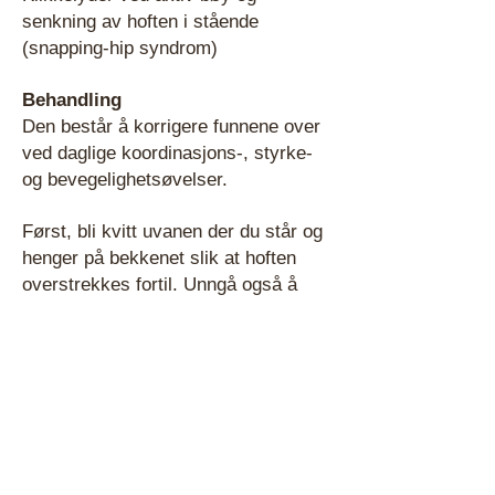
senkning av hoften i stående
(snapping-hip syndrom)
Behandling
Den består å korrigere funnene over
ved daglige koordinasjons-, styrke-
og bevegelighetsøvelser.
Først, bli kvitt uvanen der du står og
henger på bekkenet slik at hoften
overstrekkes fortil. Unngå også å
sitte med beina krysset med ene
kneet over det andre (damesitting).
Under gange og løping, stram den
store setemuskelen når du setter ned
foten og slik motvirk innoverrotasjon
i hoften. Videre, reduser graden av
bakoverføring av beinet; bruk kortere