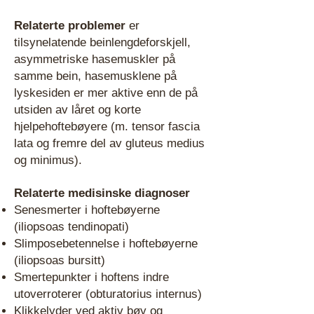
Relaterte problemer
er
tilsynelatende beinlengdeforskjell,
asymmetriske hasemuskler på
samme bein, hasemusklene på
lyskesiden er mer aktive enn de på
utsiden av låret og korte
hjelpehoftebøyere (m. tensor fascia
lata og fremre del av gluteus medius
og minimus).
Relaterte medisinske diagnoser
Senesmerter i hoftebøyerne
(iliopsoas tendinopati)
Slimposebetennelse i hoftebøyerne
(iliopsoas bursitt)
Smertepunkter i hoftens indre
utoverroterer (obturatorius internus)
Klikkelyder ved aktiv bøy og