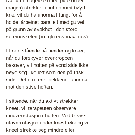
Når du i mageleie (med pute under
magen) strekker i hoften med bøyd
kne, vil du ha unormalt tungt for å
holde lårbeinet parallelt med gulvet
på grunn av svakhet i den store
setemuskelen (m. gluteus maximus).
I firefotstående på hender og knær,
når du forskyver overkroppen
bakover, vil hoften på vond side ikke
bøye seg like lett som den på frisk
side. Dette roterer bekkenet unormalt
mot den stive hoften.
I sittende, når du aktivt strekker
kneet, vil terapeuten observere
innoverrotasjon i hoften. Ved bevisst
utoverrotasjon under knestrekking vil
kneet strekke seg mindre eller