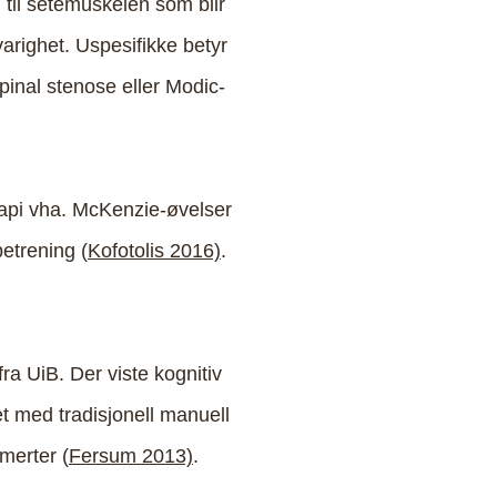
 til setemuskelen som blir
varighet. Uspesifikke betyr
pinal stenose eller Modic-
api vha. McKenzie-øvelser
etrening (
Kofotolis 2016)
.
ra UiB. Der viste kognitiv
t med tradisjonell manuell
merter (
Fersum 2013)
.