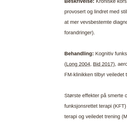
Beskrivelse:
Kroniske korsr
provosert og lindret med sti
at mer vevsbestemte diagnos
forandringer).
Behandling:
Kognitiv funksj
(
Long 2004
,
Bid 2017),
aero
FM-klinikken tilbyr veiledet 
Største effekter på smerte o
funksjonsrettet terapi (KFT
terapi og veiledet trening 