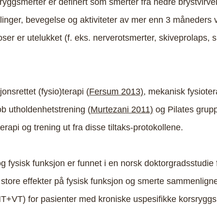
yggsmerter er definert som smerter fra nedre brystvirvel
llinger, bevegelse og aktiviteter av mer enn 3 måneders 
er er utelukket (f. eks. nerverotsmerter, skiveprolaps, s
onsrettet (fysio)terapi (
Fersum 2013),
mekanisk fysioter
b utholdenhetstrening (
Murtezani 2011)
og
Pilates grupp
terapi og trening ut fra disse tiltaks-protokollene.
g fysisk funksjon er funnet i en norsk doktorgradsstudie f
) store effekter på fysisk funksjon og smerte sammenligne
(MT+VT) for pasienter med kroniske uspesifikke korsryggs