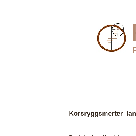
Hjem
Tjenester
Kontakt
Pr
Få fysioterapibehan
Best dokumentasjo
Størst påvist effekt
Korsryggsmerter
,
la