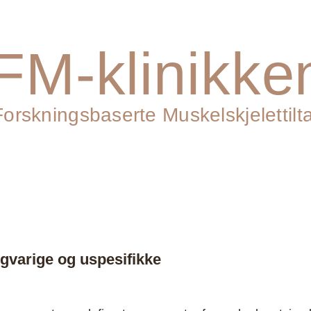
iser
Bestill time
Om meg
Metode
FM-klinikk
Forskningsbaserte Muskelskjelettilt
dling og PT med
Fysioterapeut, p
n
Kjartan Vårbak
ngvarige
og uspesifikke