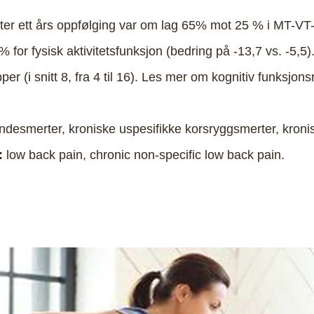
ter ett års oppfølging var om lag 65% mot 25 % i MT-VT-
or fysisk aktivitetsfunksjon (bedring på -13,7 vs. -5,5).
per (i snitt 8, fra 4 til 16). Les mer om kognitiv funksjons
ndesmerter, kroniske uspesifikke korsryggsmerter, kroni
:
low back pain, chronic non-specific low back pain.