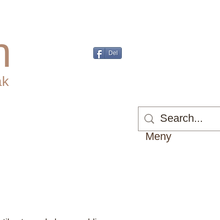
r
Plager m/behandling
Helseforsikri
en
Del
ak
ersonlig trener
(PT)
:
ken
Meny