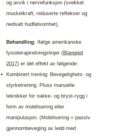
og avvik i nervefunksjon (svekket
muskelkraft, reduserte reflekser og
nedsatt hudfølsomhet).
B
ehandling:
Ifølge amerikanske
fysioterapiretningslinjer
(
Blanpied
2017
)
er det effekt av følgende:
Kombinert trening: Bevegelighets- og
styrketrening.
Pluss m
anuelle
teknikker for nakke- og bryst-rygg i
form av mobilisering eller
manipulasjon. (Mobilisering = passiv
gjennombeveging av ledd med