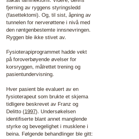
såkalt laminektomi. Videre, delvis
fjerning av ryggens styringsledd
(fasettektomi). Og, til sist, åpning av
tunnelen for nerverøttene i nivå med
den røntgenbestemte innsnevringen.
Ryggen ble ikke stivet av.
Fysioterapiprogrammet hadde vekt
på foroverbøyende øvelser for
korsryggen, målrettet trening og
pasientundervisning.
Hver pasient ble evaluert av en
fysioterapeut som brukte et skjema
tidligere beskrevet av Franz og
Delitto (
1997
). Undersøkelsen
identifiserte blant annet manglende
styrke og bevegelighet i musklene i
beina. Følgende behandlinger ble gitt: